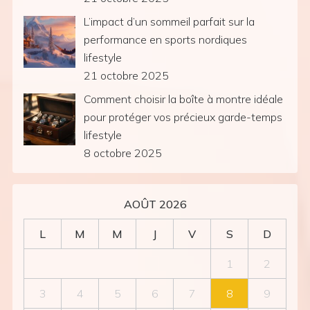
L’impact d’un sommeil parfait sur la
performance en sports nordiques
lifestyle
21 octobre 2025
Comment choisir la boîte à montre idéale
pour protéger vos précieux garde-temps
lifestyle
8 octobre 2025
AOÛT 2026
L
M
M
J
V
S
D
1
2
3
4
5
6
7
8
9