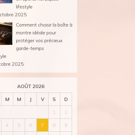
lifestyle
ctobre 2025
Comment choisir la boîte à
montre idéale pour
protéger vos précieux
garde-temps
tyle
tobre 2025
AOÛT 2026
M
M
J
V
S
D
1
2
4
5
6
7
8
9