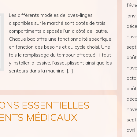
févr
Les différents modèles de laves-linges
janv
disponibles sur le marché sont dotés de trois
déc
compartiments disposés l’un à côté de l’autre.
nov
Chaque bac offre une fonctionnalité spécifique
en fonction des besoins et du cycle choisi. Une
sep
fois le remplissage du tambour effectué, il faut
aoû
y installer la lessive, l’assouplissant ainsi que les
nov
senteurs dans la machine. […]
octo
aoû
déc
ONS ESSENTIELLES
nov
DENTS MÉDICAUX
sep
avri