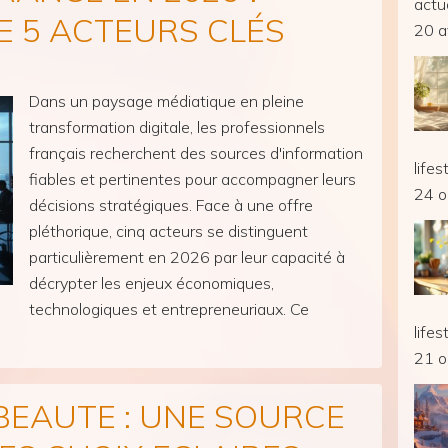
actu
E 5 ACTEURS CLÉS
20 a
Dans un paysage médiatique en pleine
transformation digitale, les professionnels
français recherchent des sources d'information
lifes
fiables et pertinentes pour accompagner leurs
24 o
décisions stratégiques. Face à une offre
pléthorique, cinq acteurs se distinguent
particulièrement en 2026 par leur capacité à
décrypter les enjeux économiques,
technologiques et entrepreneuriaux. Ce
lifes
comparatif examine les forces et spécificités
21 o
de chacun […]
BEAUTE : UNE SOURCE