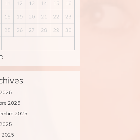
11
12
13
14
15
16
18
19
20
21
22
23
25
26
27
28
29
30
VR
chives
l 2026
bre 2025
tembre 2025
l 2025
s 2025