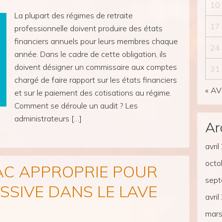
10
La plupart des régimes de retraite
17
professionnelle doivent produire des états
financiers annuels pour leurs membres chaque
24
année. Dans le cadre de cette obligation, ils
doivent désigner un commissaire aux comptes
31
chargé de faire rapport sur les états financiers
« A
et sur le paiement des cotisations au régime.
Comment se déroule un audit ? Les
administrateurs […]
Ar
avri
octo
BAC APPROPRIE POUR
sep
SSIVE DANS LE LAVE
avri
mar