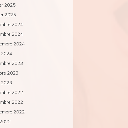
ier 2025
ier 2025
embre 2024
embre 2024
tembre 2024
t 2024
embre 2023
bre 2023
t 2023
embre 2022
embre 2022
tembre 2022
l 2022