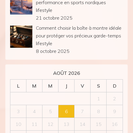
performance en sports nordiques
lifestyle
21 octobre 2025
Comment choisir la boîte à montre idéale
pour protéger vos précieux garde-temps
lifestyle
8 octobre 2025
AOÛT 2026
L
M
M
J
V
S
D
1
2
3
4
5
6
7
8
9
10
11
12
13
14
15
16